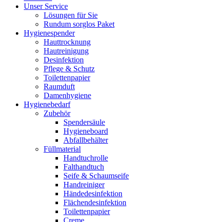
Unser Service
Lösungen für Sie
Rundum sorglos Paket
Hygienespender
Hauttrocknung
Hautreinigung
Desinfektion
Pflege & Schutz
Toilettenpapier
Raumduft
Damenhygiene
Hygienebedarf
Zubehör
Spendersäule
Hygieneboard
Abfallbehälter
Füllmaterial
Handtuchrolle
Falthandtuch
Seife & Schaumseife
Handreiniger
Händedesinfektion
Flächendesinfektion
Toilettenpapier
Creme