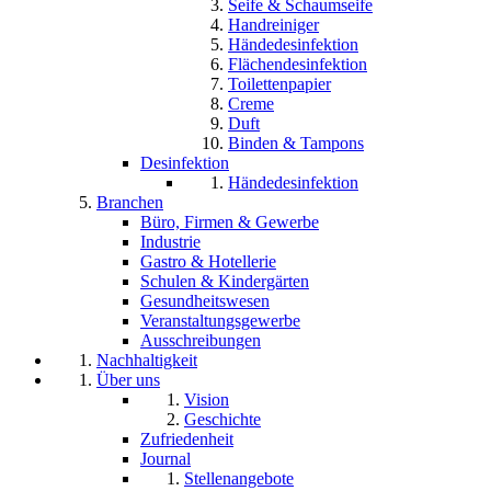
Seife & Schaumseife
Handreiniger
Händedesinfektion
Flächendesinfektion
Toilettenpapier
Creme
Duft
Binden & Tampons
Desinfektion
Händedesinfektion
Branchen
Büro, Firmen & Gewerbe
Industrie
Gastro & Hotellerie
Schulen & Kindergärten
Gesundheitswesen
Veranstaltungsgewerbe
Ausschreibungen
Nachhaltigkeit
Über uns
Vision
Geschichte
Zufriedenheit
Journal
Stellenangebote