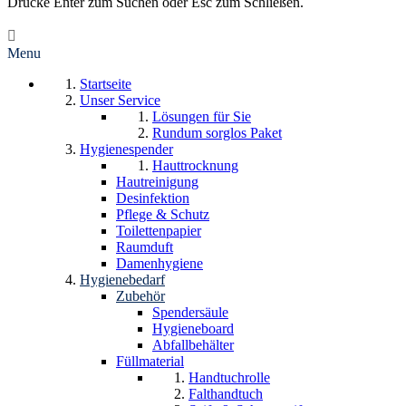
Drücke Enter zum Suchen oder Esc zum Schließen.
Menu
Startseite
Unser Service
Lösungen für Sie
Rundum sorglos Paket
Hygienespender
Hauttrocknung
Hautreinigung
Desinfektion
Pflege & Schutz
Toilettenpapier
Raumduft
Damenhygiene
Hygienebedarf
Zubehör
Spendersäule
Hygieneboard
Abfallbehälter
Füllmaterial
Handtuchrolle
Falthandtuch