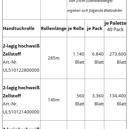
von 25cm (Standardlänge)
ergeben sich folgende Blattzahlen
je Palette
Handtuchrolle
Rollenlänge
je Rolle
je Pack
40 Pack
2-lagig hochweiß
Zellstoff
1.140
6.840
273.600
285m
Art.-Nr.
Blatt
Blatt
Blatt
UL510122800000
2-lagig hochweiß
Zellstoff
560
3.360
134.400
140m
Art.-Nr.
Blatt
Blatt
Blatt
UL510121400000