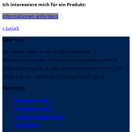
Ich interessiere mich für ein Produkt:
Informationen anfordern
« zurück
Über uns
Die ulticom bietet Ihnen maßgeschneiderte
Waschraumkonzepte und innovative Spendersysteme für
zeitgemäße Hygiene, in allen Unternehmensbereichen jeder
Art und Größe – genau dort wo Hygiene gefragt ist.
Favoriten
Hygienespender
Kostenlos testen
Rundum Sorglos Paket
Impressum