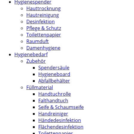
Hygienespender
Hauttrocknung
Hautreinigung
Desinfektion
Pflege & Schutz
Toilettenpapier
Raumduft
Damenhygiene
Hygienebedarf
Zubehör
Spendersäule
Hygieneboard
Abfallbehälter
Füllmaterial
Handtuchrolle
Falthandtuch
Seife & Schaumseife
Handreiniger
Händedesinfektion
Flächendesinfektion
Toilettenpapier