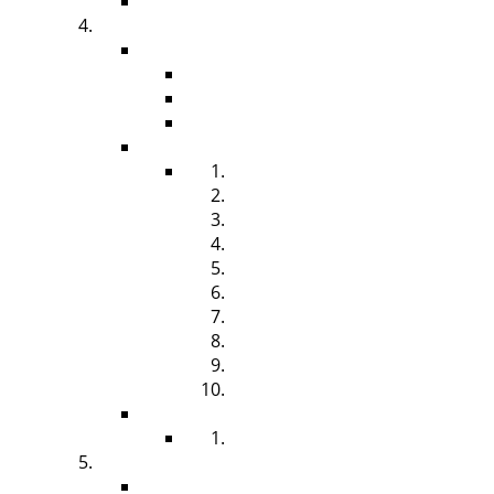
DAMENHYGIENE
HYGIENEBEDARF
ZUBEHÖR
SPENDERSÄULE
HYGIENEBOARD
ABFALLBEHÄLTER
FÜLLMATERIAL
HANDTUCHROLLE
FALTHANDTUCH
SEIFE & SCHAUMSEIFE
HANDREINIGER
HÄNDEDESINFEKTION
FLÄCHENDESINFEKTION
TOILETTENPAPIER
CREME
DUFT
BINDEN & TAMPONS
DESINFEKTION
HÄNDEDESINFEKTION
BRANCHEN
BÜRO, FIRMEN & GEWERBE