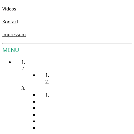
Videos
Kontakt
Impressum
MENU
STARTSEITE
UNSER SERVICE
LÖSUNGEN FÜR SIE
RUNDUM SORGLOS PAKET
HYGIENESPENDER
HAUTTROCKNUNG
HAUTREINIGUNG
DESINFEKTION
PFLEGE & SCHUTZ
TOILETTENPAPIER
RAUMDUFT