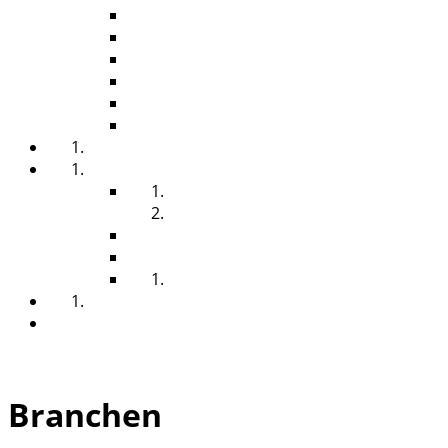
INDUSTRIE
GASTRO & HOTELLERIE
SCHULEN & KINDERGÄRTEN
GESUNDHEITSWESEN
VERANSTALTUNGSGEWERBE
AUSSCHREIBUNGEN
NACHHALTIGKEIT
ÜBER UNS
VISION
GESCHICHTE
ZUFRIEDENHEIT
JOURNAL
STELLENANGEBOTE
PARTNER
SUCHE
Branchen