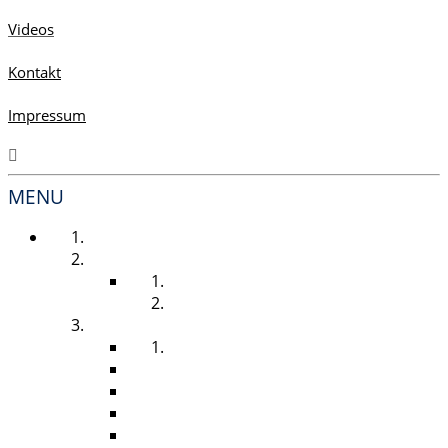
Videos
Kontakt
Impressum
MENU
STARTSEITE
UNSER SERVICE
LÖSUNGEN FÜR SIE
RUNDUM SORGLOS PAKET
HYGIENESPENDER
HAUTTROCKNUNG
HAUTREINIGUNG
DESINFEKTION
PFLEGE & SCHUTZ
TOILETTENPAPIER