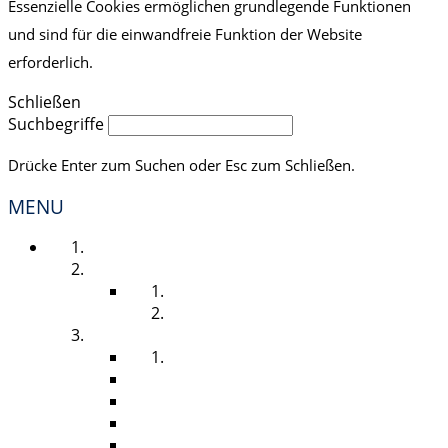
Essenzielle Cookies ermöglichen grundlegende Funktionen
und sind für die einwandfreie Funktion der Website
erforderlich.
Schließen
Suchbegriffe
Drücke Enter zum Suchen oder Esc zum Schließen.
MENU
STARTSEITE
UNSER SERVICE
LÖSUNGEN FÜR SIE
RUNDUM SORGLOS PAKET
HYGIENESPENDER
HAUTTROCKNUNG
HAUTREINIGUNG
DESINFEKTION
PFLEGE & SCHUTZ
TOILETTENPAPIER