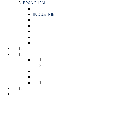
BRANCHEN
BÜRO, FIRMEN & GEWERBE
INDUSTRIE
GASTRO & HOTELLERIE
SCHULEN & KINDERGÄRTEN
GESUNDHEITSWESEN
VERANSTALTUNGSGEWERBE
AUSSCHREIBUNGEN
NACHHALTIGKEIT
ÜBER UNS
VISION
GESCHICHTE
ZUFRIEDENHEIT
JOURNAL
STELLENANGEBOTE
PARTNER
SUCHE