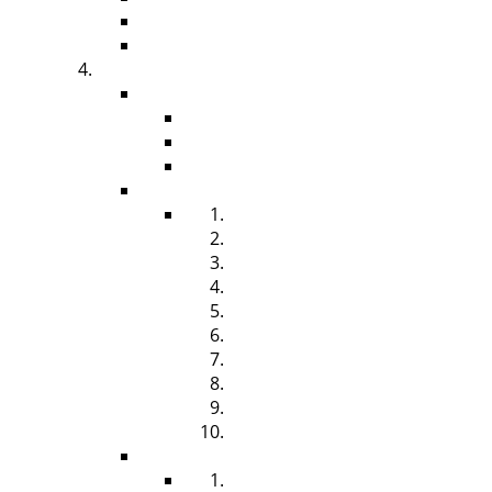
RAUMDUFT
DAMENHYGIENE
HYGIENEBEDARF
ZUBEHÖR
SPENDERSÄULE
HYGIENEBOARD
ABFALLBEHÄLTER
FÜLLMATERIAL
HANDTUCHROLLE
FALTHANDTUCH
SEIFE & SCHAUMSEIFE
HANDREINIGER
HÄNDEDESINFEKTION
FLÄCHENDESINFEKTION
TOILETTENPAPIER
CREME
DUFT
BINDEN & TAMPONS
DESINFEKTION
HÄNDEDESINFEKTION