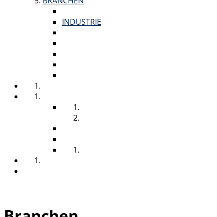
BRANCHEN
BÜRO, FIRMEN & GEWERBE
INDUSTRIE
GASTRO & HOTELLERIE
SCHULEN & KINDERGÄRTEN
GESUNDHEITSWESEN
VERANSTALTUNGSGEWERBE
AUSSCHREIBUNGEN
NACHHALTIGKEIT
ÜBER UNS
VISION
GESCHICHTE
ZUFRIEDENHEIT
JOURNAL
STELLENANGEBOTE
PARTNER
SUCHE
Branchen