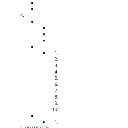
RAUMDUFT
DAMENHYGIENE
HYGIENEBEDARF
ZUBEHÖR
SPENDERSÄULE
HYGIENEBOARD
ABFALLBEHÄLTER
FÜLLMATERIAL
HANDTUCHROLLE
FALTHANDTUCH
SEIFE & SCHAUMSEIFE
HANDREINIGER
HÄNDEDESINFEKTION
FLÄCHENDESINFEKTION
TOILETTENPAPIER
CREME
DUFT
BINDEN & TAMPONS
DESINFEKTION
HÄNDEDESINFEKTION