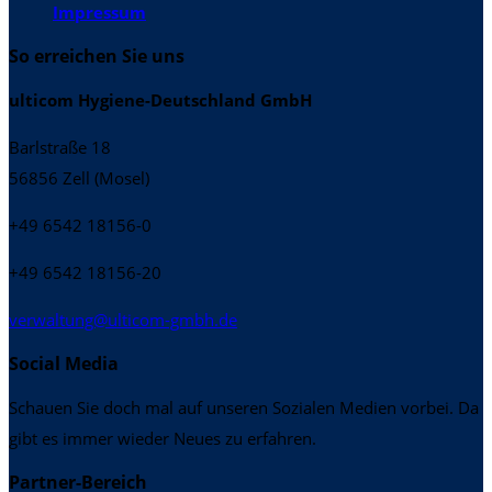
Impressum
So erreichen Sie uns
ulticom Hygiene-Deutschland GmbH
Barlstraße 18
56856 Zell (Mosel)
+49 6542 18156-0
+49 6542 18156-20
verwaltung@ulticom-gmbh.de
Social Media
Schauen Sie doch mal auf unseren Sozialen Medien vorbei. Da
gibt es immer wieder Neues zu erfahren.
Partner-Bereich