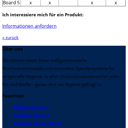
Board 5
x
x
x
x
Ich interessiere mich für ein Produkt:
Informationen anfordern
« zurück
Über uns
Die ulticom bietet Ihnen maßgeschneiderte
Waschraumkonzepte und innovative Spendersysteme für
zeitgemäße Hygiene, in allen Unternehmensbereichen jeder
Art und Größe – genau dort wo Hygiene gefragt ist.
Favoriten
Hygienespender
Kostenlos testen
Rundum Sorglos Paket